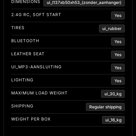
DIMENSIONS
ui_l137xb50xh53_(zonder_aanhanger)
2.4G RC, SOFT START
Yes
TIRES
ui_rubber
BLUETOOTH
Yes
LEATHER SEAT
Yes
UI_MP3-AANSLUITING
Yes
LIGHTING
Yes
MAXIMUM LOAD WEIGHT
ui_30_kg
SHIPPING
Regular shipping
WEIGHT PER BOX
ui_16_kg